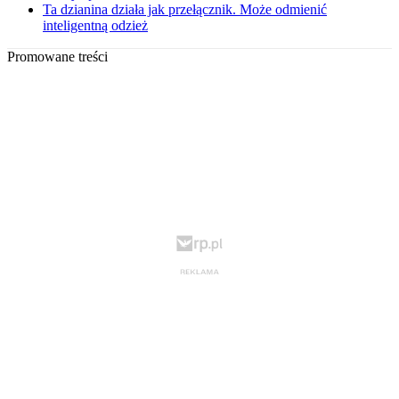
Ta dzianina działa jak przełącznik. Może odmienić
inteligentną odzież
Promowane treści