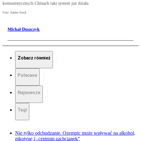
komunistycznych Chinach taki system już działa
Foto: Adobe Stock
Michał Duszczyk
Zobacz również
Polecane
Najnowsze
Tagi
Nie tylko odchudzanie. Ozempic może wpływać na alkohol,
nikotynę i „centrum zachcianek”