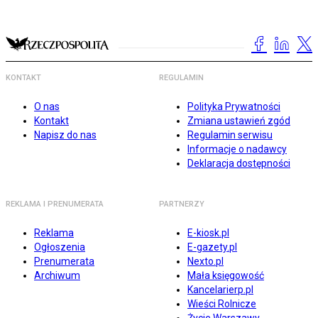
KONTAKT
REGULAMIN
O nas
Polityka Prywatności
Kontakt
Zmiana ustawień zgód
Napisz do nas
Regulamin serwisu
Informacje o nadawcy
Deklaracja dostępności
REKLAMA I PRENUMERATA
PARTNERZY
Reklama
E-kiosk.pl
Ogłoszenia
E-gazety.pl
Prenumerata
Nexto.pl
Archiwum
Mała księgowość
Kancelarierp.pl
Wieści Rolnicze