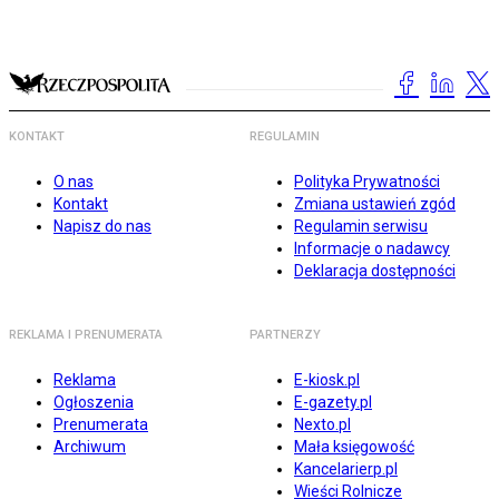
KONTAKT
REGULAMIN
O nas
Polityka Prywatności
Kontakt
Zmiana ustawień zgód
Napisz do nas
Regulamin serwisu
Informacje o nadawcy
Deklaracja dostępności
REKLAMA I PRENUMERATA
PARTNERZY
Reklama
E-kiosk.pl
Ogłoszenia
E-gazety.pl
Prenumerata
Nexto.pl
Archiwum
Mała księgowość
Kancelarierp.pl
Wieści Rolnicze