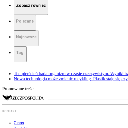
Zobacz również
Polecane
Najnowsze
Tagi
Ten pierścień bada organizm w czasie rzeczywistym. Wyniki tra
Nowa technologia może zmienić recykling. Plastik staje się c
Promowane treści
KONTAKT
O nas