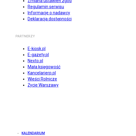
Zmiana ustawień zgód
Regulamin serwisu
Informacje o nadawcy
Deklaracja dostępności
PARTNERZY
E-kiosk.pl
E-gazety.pl
Nexto.pl
Mała księgowość
Kancelarierp.pl
Wieści Rolnicze
Życie Warszawy
KALENDARIUM