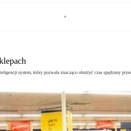
sklepach
igencji system, który pozwala znacząco obniżyć czas spędzany prze