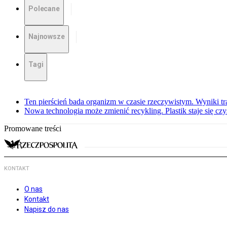
Polecane
Najnowsze
Tagi
Ten pierścień bada organizm w czasie rzeczywistym. Wyniki tra
Nowa technologia może zmienić recykling. Plastik staje się c
Promowane treści
KONTAKT
O nas
Kontakt
Napisz do nas