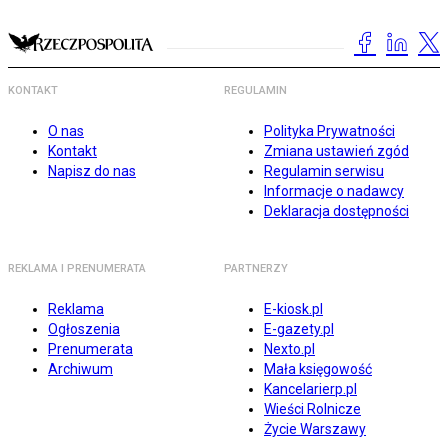
KONTAKT
REGULAMIN
O nas
Polityka Prywatności
Kontakt
Zmiana ustawień zgód
Napisz do nas
Regulamin serwisu
Informacje o nadawcy
Deklaracja dostępności
REKLAMA I PRENUMERATA
PARTNERZY
Reklama
E-kiosk.pl
Ogłoszenia
E-gazety.pl
Prenumerata
Nexto.pl
Archiwum
Mała księgowość
Kancelarierp.pl
Wieści Rolnicze
Życie Warszawy