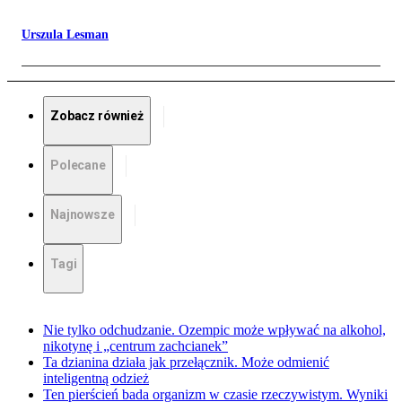
Urszula Lesman
Zobacz również
Polecane
Najnowsze
Tagi
Nie tylko odchudzanie. Ozempic może wpływać na alkohol,
nikotynę i „centrum zachcianek”
Ta dzianina działa jak przełącznik. Może odmienić
inteligentną odzież
Ten pierścień bada organizm w czasie rzeczywistym. Wyniki