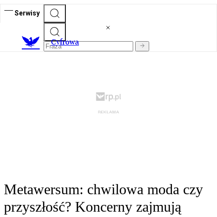
Serwisy
C
yfrowa
Metawersum: chwilowa moda czy
przyszłość? Koncerny zajmują