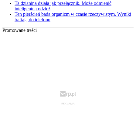
Ta dzianina działa jak przełącznik. Może odmienić
inteligentną odzież
Ten pierścień bada organizm w czasie rzeczywistym. Wyniki
trafiają do telefonu
Promowane treści