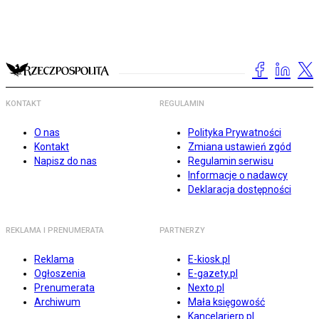
KONTAKT
REGULAMIN
O nas
Polityka Prywatności
Kontakt
Zmiana ustawień zgód
Napisz do nas
Regulamin serwisu
Informacje o nadawcy
Deklaracja dostępności
REKLAMA I PRENUMERATA
PARTNERZY
Reklama
E-kiosk.pl
Ogłoszenia
E-gazety.pl
Prenumerata
Nexto.pl
Archiwum
Mała księgowość
Kancelarierp.pl