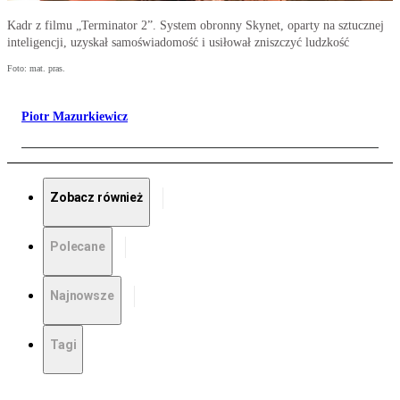
Kadr z filmu „Terminator 2”. System obronny Skynet, oparty na sztucznej
inteligencji, uzyskał samoświadomość i usiłował zniszczyć ludzkość
Foto: mat. pras.
Piotr Mazurkiewicz
Zobacz również
Polecane
Najnowsze
Tagi