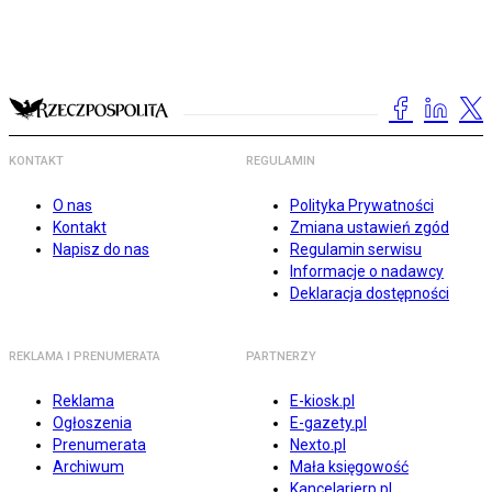
KONTAKT
REGULAMIN
O nas
Polityka Prywatności
Kontakt
Zmiana ustawień zgód
Napisz do nas
Regulamin serwisu
Informacje o nadawcy
Deklaracja dostępności
REKLAMA I PRENUMERATA
PARTNERZY
Reklama
E-kiosk.pl
Ogłoszenia
E-gazety.pl
Prenumerata
Nexto.pl
Archiwum
Mała księgowość
Kancelarierp.pl