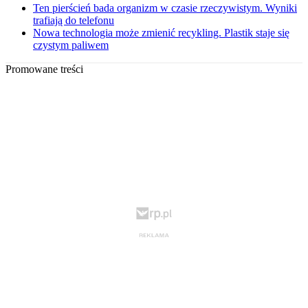
Ten pierścień bada organizm w czasie rzeczywistym. Wyniki
trafiają do telefonu
Nowa technologia może zmienić recykling. Plastik staje się
czystym paliwem
Promowane treści