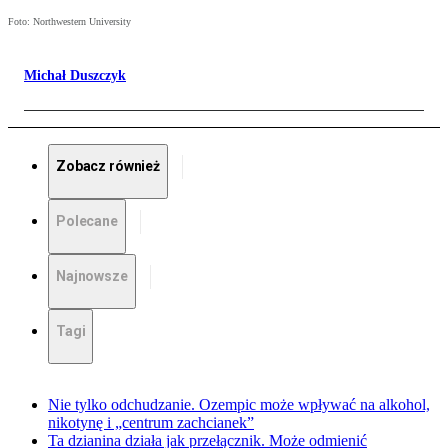
Foto: Northwestern University
Michał Duszczyk
Zobacz również
Polecane
Najnowsze
Tagi
Nie tylko odchudzanie. Ozempic może wpływać na alkohol,
nikotynę i „centrum zachcianek”
Ta dzianina działa jak przełącznik. Może odmienić