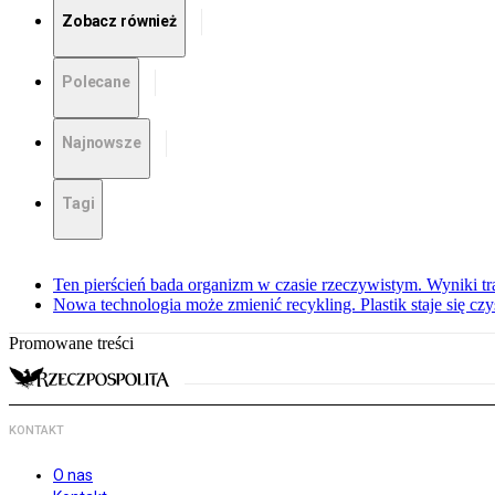
Zobacz również
Polecane
Najnowsze
Tagi
Ten pierścień bada organizm w czasie rzeczywistym. Wyniki tra
Nowa technologia może zmienić recykling. Plastik staje się c
Promowane treści
KONTAKT
O nas