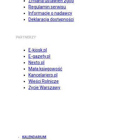
Zmiana ustawień zgód
Regulamin serwisu
Informacje o nadawcy
Deklaracja dostępności
PARTNERZY
E-kiosk.pl
E-gazety.pl
Nexto.pl
Mała księgowość
Kancelarierp.pl
Wieści Rolnicze
Życie Warszawy
KALENDARIUM