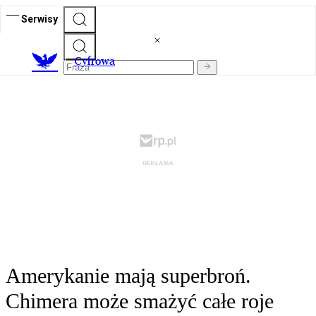
Serwisy
C
yfrowa
Amerykanie mają superbroń.
Chimera może smażyć całe roje