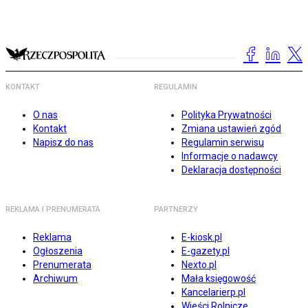
KONTAKT
REGULAMIN
O nas
Polityka Prywatności
Kontakt
Zmiana ustawień zgód
Napisz do nas
Regulamin serwisu
Informacje o nadawcy
Deklaracja dostępności
REKLAMA I PRENUMERATA
PARTNERZY
Reklama
E-kiosk.pl
Ogłoszenia
E-gazety.pl
Prenumerata
Nexto.pl
Archiwum
Mała księgowość
Kancelarierp.pl
Wieści Rolnicze