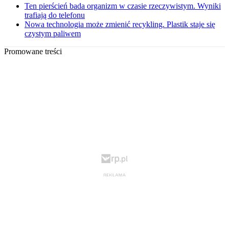
Ten pierścień bada organizm w czasie rzeczywistym. Wyniki
trafiają do telefonu
Nowa technologia może zmienić recykling. Plastik staje się
czystym paliwem
Promowane treści