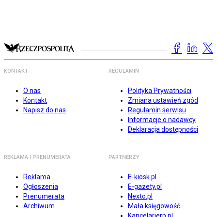
KONTAKT
REGULAMIN
O nas
Polityka Prywatności
Kontakt
Zmiana ustawień zgód
Napisz do nas
Regulamin serwisu
Informacje o nadawcy
Deklaracja dostępności
REKLAMA I PRENUMERATA
PARTNERZY
Reklama
E-kiosk.pl
Ogłoszenia
E-gazety.pl
Prenumerata
Nexto.pl
Archiwum
Mała księgowość
Kancelarierp.pl