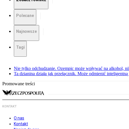
Polecane
Najnowsze
Tagi
Nie tylko odchudzanie. Ozempic może wpływać na alkohol, ni
Ta dzianina działa jak przełącznik. Może odmienić inteligentną
Promowane treści
KONTAKT
O nas
Kontakt