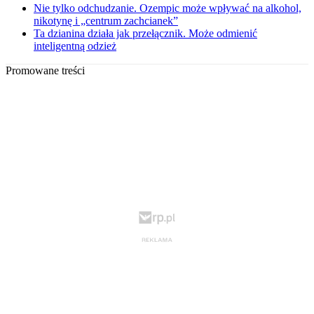
Nie tylko odchudzanie. Ozempic może wpływać na alkohol,
nikotynę i „centrum zachcianek”
Ta dzianina działa jak przełącznik. Może odmienić
inteligentną odzież
Promowane treści