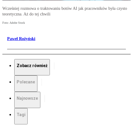
Wcześniej rozmowa o traktowaniu botów AI jak pracowników była czysto
teoretyczna. Aż do tej chwili
Foto: Adobe Stock
Paweł Rożyński
Zobacz również
Polecane
Najnowsze
Tagi