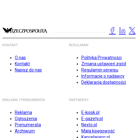
KONTAKT
REGULAMIN
O nas
Polityka Prywatności
Kontakt
Zmiana ustawień zgód
Napisz do nas
Regulamin serwisu
Informacje o nadawcy
Deklaracja dostępności
REKLAMA I PRENUMERATA
PARTNERZY
Reklama
E-kiosk.pl
Ogłoszenia
E-gazety.pl
Prenumerata
Nexto.pl
Archiwum
Mała księgowość
Kancelarierp.pl