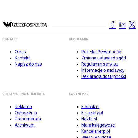
KONTAKT
REGULAMIN
O nas
Polityka Prywatności
Kontakt
Zmiana ustawień zgód
Napisz do nas
Regulamin serwisu
Informacje o nadawcy
Deklaracja dostępności
REKLAMA I PRENUMERATA
PARTNERZY
Reklama
E-kiosk.pl
Ogłoszenia
E-gazety.pl
Prenumerata
Nexto.pl
Archiwum
Mała księgowość
Kancelarierp.pl
Wieści Rolnicze