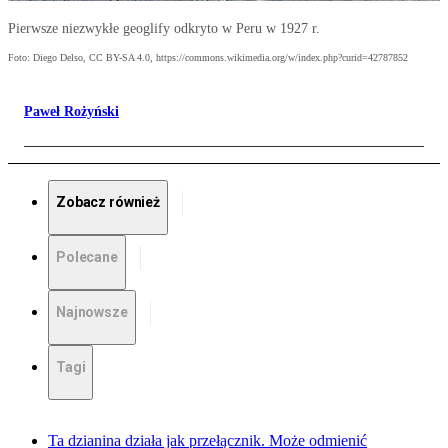
Pierwsze niezwykłe geoglify odkryto w Peru w 1927 r.
Foto: Diego Delso, CC BY-SA 4.0, https://commons.wikimedia.org/w/index.php?curid=42787852
Paweł Rożyński
Zobacz również
Polecane
Najnowsze
Tagi
Ta dzianina działa jak przełącznik. Może odmienić