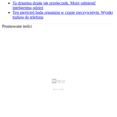
Ta dzianina działa jak przełącznik. Może odmienić
inteligentną odzież
Ten pierścień bada organizm w czasie rzeczywistym. Wyniki
trafiają do telefonu
Promowane treści