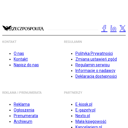
KONTAKT
REGULAMIN
O nas
Polityka Prywatności
Kontakt
Zmiana ustawień zgód
Napisz do nas
Regulamin serwisu
Informacje o nadawcy
Deklaracja dostępności
REKLAMA I PRENUMERATA
PARTNERZY
Reklama
E-kiosk.pl
Ogłoszenia
E-gazety.pl
Prenumerata
Nexto.pl
Archiwum
Mała księgowość
Kancelarierp.pl