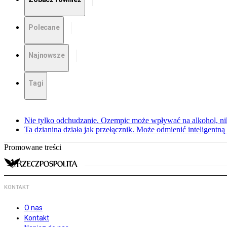
Polecane
Najnowsze
Tagi
Nie tylko odchudzanie. Ozempic może wpływać na alkohol, ni
Ta dzianina działa jak przełącznik. Może odmienić inteligentną
Promowane treści
KONTAKT
O nas
Kontakt