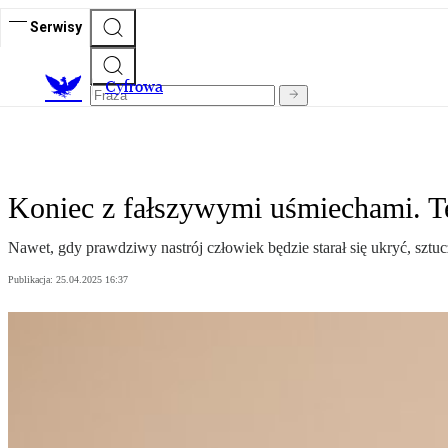
Serwisy
C
yfrowa
Koniec z fałszywymi uśmiechami. T
Nawet, gdy prawdziwy nastrój człowiek będzie starał się ukryć, sztucz
Publikacja:
25.04.2025 16:37