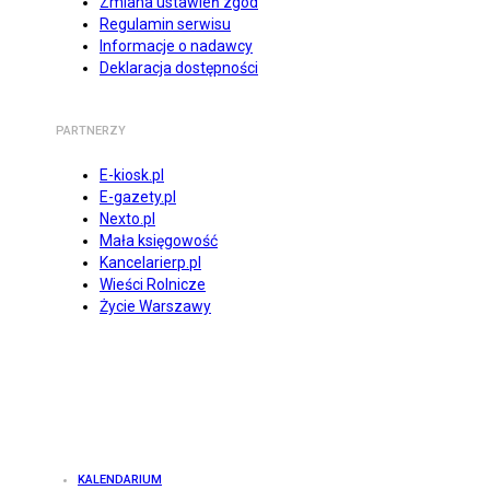
Zmiana ustawień zgód
Regulamin serwisu
Informacje o nadawcy
Deklaracja dostępności
PARTNERZY
E-kiosk.pl
E-gazety.pl
Nexto.pl
Mała księgowość
Kancelarierp.pl
Wieści Rolnicze
Życie Warszawy
KALENDARIUM