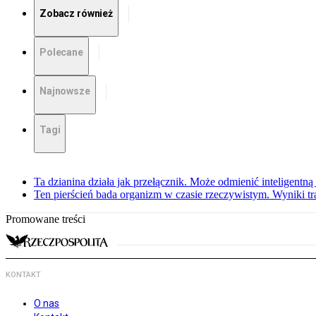
Zobacz również
Polecane
Najnowsze
Tagi
Ta dzianina działa jak przełącznik. Może odmienić inteligentną
Ten pierścień bada organizm w czasie rzeczywistym. Wyniki tra
Promowane treści
KONTAKT
O nas