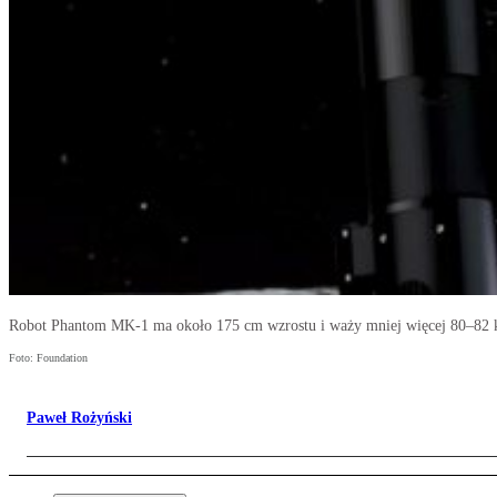
Robot Phantom MK-1 ma około 175 cm wzrostu i waży mniej więcej 80–82 
Foto: Foundation
Paweł Rożyński