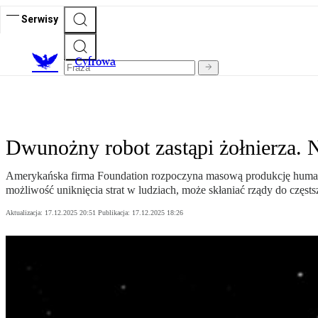
Serwisy
C
yfrowa
Dwunożny robot zastąpi żołnierza. 
Amerykańska firma Foundation rozpoczyna masową produkcję humanoid
możliwość uniknięcia strat w ludziach, może skłaniać rządy do częsts
Aktualizacja:
17.12.2025 20:51
Publikacja:
17.12.2025 18:26