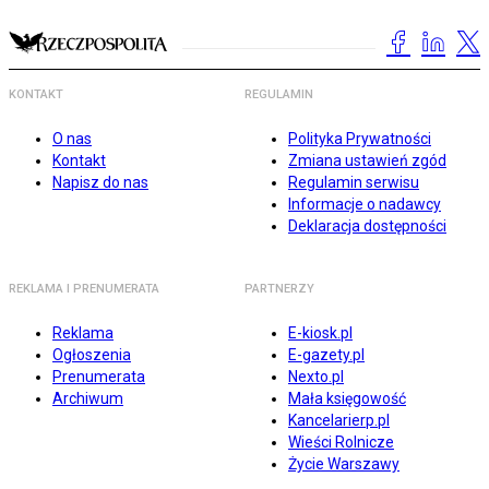
KONTAKT
REGULAMIN
O nas
Polityka Prywatności
Kontakt
Zmiana ustawień zgód
Napisz do nas
Regulamin serwisu
Informacje o nadawcy
Deklaracja dostępności
REKLAMA I PRENUMERATA
PARTNERZY
Reklama
E-kiosk.pl
Ogłoszenia
E-gazety.pl
Prenumerata
Nexto.pl
Archiwum
Mała księgowość
Kancelarierp.pl
Wieści Rolnicze
Życie Warszawy