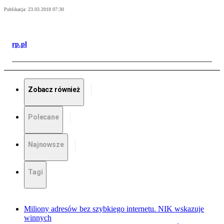
Publikacja:
23.03.2018 07:30
rp.pl
Zobacz również
Polecane
Najnowsze
Tagi
Miliony adresów bez szybkiego internetu. NIK wskazuje
winnych