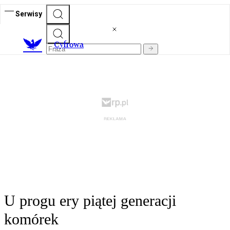
Serwisy
C
yfrowa
U progu ery piątej generacji
komórek