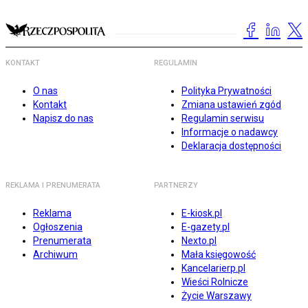
KONTAKT
REGULAMIN
O nas
Polityka Prywatności
Kontakt
Zmiana ustawień zgód
Napisz do nas
Regulamin serwisu
Informacje o nadawcy
Deklaracja dostępności
REKLAMA I PRENUMERATA
PARTNERZY
Reklama
E-kiosk.pl
Ogłoszenia
E-gazety.pl
Prenumerata
Nexto.pl
Archiwum
Mała księgowość
Kancelarierp.pl
Wieści Rolnicze
Życie Warszawy