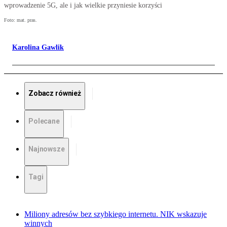
wprowadzenie 5G, ale i jak wielkie przyniesie korzyści
Foto: mat. pras.
Karolina Gawlik
Zobacz również
Polecane
Najnowsze
Tagi
Miliony adresów bez szybkiego internetu. NIK wskazuje
winnych