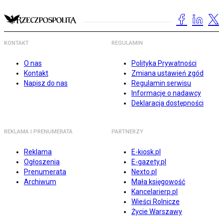
KONTAKT
REGULAMIN
O nas
Polityka Prywatności
Kontakt
Zmiana ustawień zgód
Napisz do nas
Regulamin serwisu
Informacje o nadawcy
Deklaracja dostępności
REKLAMA I PRENUMERATA
PARTNERZY
Reklama
E-kiosk.pl
Ogłoszenia
E-gazety.pl
Prenumerata
Nexto.pl
Archiwum
Mała księgowość
Kancelarierp.pl
Wieści Rolnicze
Życie Warszawy