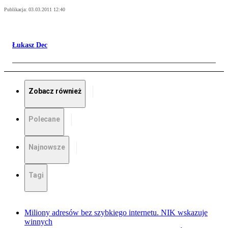
Publikacja:
03.03.2011 12:40
Łukasz Dec
Zobacz również
Polecane
Najnowsze
Tagi
Miliony adresów bez szybkiego internetu. NIK wskazuje
winnych