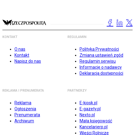
KONTAKT
REGULAMIN
O nas
Polityka Prywatności
Kontakt
Zmiana ustawień zgód
Napisz do nas
Regulamin serwisu
Informacje o nadawcy
Deklaracja dostępności
REKLAMA I PRENUMERATA
PARTNERZY
Reklama
E-kiosk.pl
Ogłoszenia
E-gazety.pl
Prenumerata
Nexto.pl
Archiwum
Mała księgowość
Kancelarierp.pl
Wieści Rolnicze