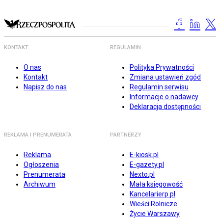
KONTAKT
REGULAMIN
O nas
Polityka Prywatności
Kontakt
Zmiana ustawień zgód
Napisz do nas
Regulamin serwisu
Informacje o nadawcy
Deklaracja dostępności
REKLAMA I PRENUMERATA
PARTNERZY
Reklama
E-kiosk.pl
Ogłoszenia
E-gazety.pl
Prenumerata
Nexto.pl
Archiwum
Mała księgowość
Kancelarierp.pl
Wieści Rolnicze
Życie Warszawy