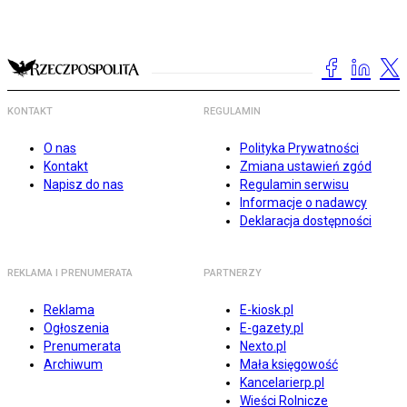
KONTAKT
REGULAMIN
O nas
Polityka Prywatności
Kontakt
Zmiana ustawień zgód
Napisz do nas
Regulamin serwisu
Informacje o nadawcy
Deklaracja dostępności
REKLAMA I PRENUMERATA
PARTNERZY
Reklama
E-kiosk.pl
Ogłoszenia
E-gazety.pl
Prenumerata
Nexto.pl
Archiwum
Mała księgowość
Kancelarierp.pl
Wieści Rolnicze