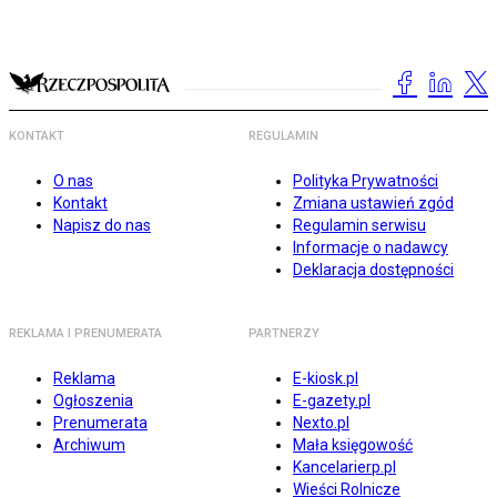
KONTAKT
REGULAMIN
O nas
Polityka Prywatności
Kontakt
Zmiana ustawień zgód
Napisz do nas
Regulamin serwisu
Informacje o nadawcy
Deklaracja dostępności
REKLAMA I PRENUMERATA
PARTNERZY
Reklama
E-kiosk.pl
Ogłoszenia
E-gazety.pl
Prenumerata
Nexto.pl
Archiwum
Mała księgowość
Kancelarierp.pl
Wieści Rolnicze