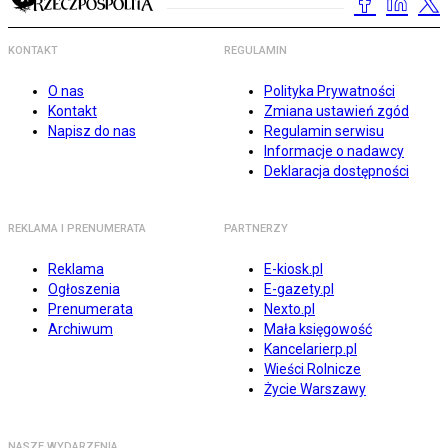
KONTAKT
REGULAMIN
O nas
Polityka Prywatności
Kontakt
Zmiana ustawień zgód
Napisz do nas
Regulamin serwisu
Informacje o nadawcy
Deklaracja dostępności
REKLAMA I PRENUMERATA
PARTNERZY
Reklama
E-kiosk.pl
Ogłoszenia
E-gazety.pl
Prenumerata
Nexto.pl
Archiwum
Mała księgowość
Kancelarierp.pl
Wieści Rolnicze
Życie Warszawy
NASZE WYDARZENIA