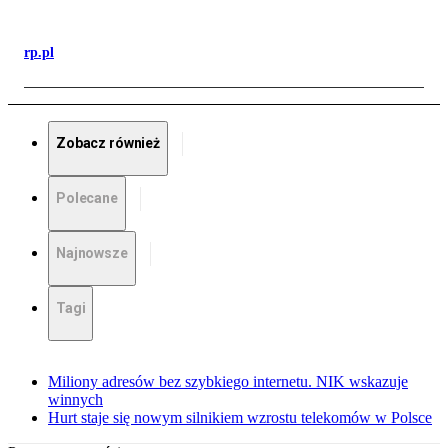
rp.pl
Zobacz również
Polecane
Najnowsze
Tagi
Miliony adresów bez szybkiego internetu. NIK wskazuje
winnych
Hurt staje się nowym silnikiem wzrostu telekomów w Polsce