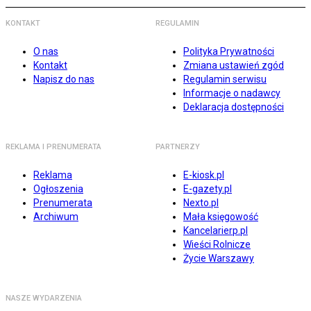
KONTAKT
REGULAMIN
O nas
Polityka Prywatności
Kontakt
Zmiana ustawień zgód
Napisz do nas
Regulamin serwisu
Informacje o nadawcy
Deklaracja dostępności
REKLAMA I PRENUMERATA
PARTNERZY
Reklama
E-kiosk.pl
Ogłoszenia
E-gazety.pl
Prenumerata
Nexto.pl
Archiwum
Mała księgowość
Kancelarierp.pl
Wieści Rolnicze
Życie Warszawy
NASZE WYDARZENIA