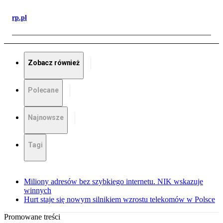
rp.pl
Zobacz również
Polecane
Najnowsze
Tagi
Miliony adresów bez szybkiego internetu. NIK wskazuje
winnych
Hurt staje się nowym silnikiem wzrostu telekomów w Polsce
Promowane treści