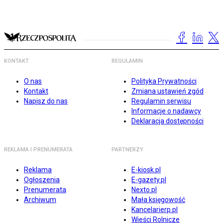
KONTAKT
REGULAMIN
O nas
Polityka Prywatności
Kontakt
Zmiana ustawień zgód
Napisz do nas
Regulamin serwisu
Informacje o nadawcy
Deklaracja dostępności
REKLAMA I PRENUMERATA
PARTNERZY
Reklama
E-kiosk.pl
Ogłoszenia
E-gazety.pl
Prenumerata
Nexto.pl
Archiwum
Mała księgowość
Kancelarierp.pl
Wieści Rolnicze