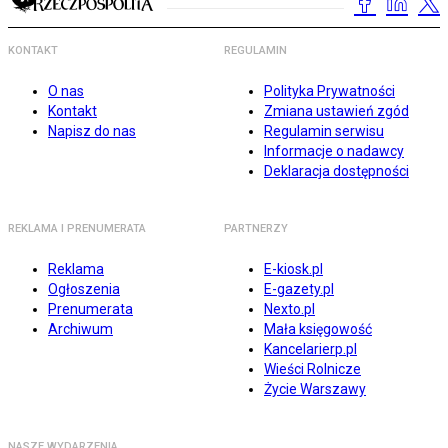
KONTAKT
REGULAMIN
O nas
Polityka Prywatności
Kontakt
Zmiana ustawień zgód
Napisz do nas
Regulamin serwisu
Informacje o nadawcy
Deklaracja dostępności
REKLAMA I PRENUMERATA
PARTNERZY
Reklama
E-kiosk.pl
Ogłoszenia
E-gazety.pl
Prenumerata
Nexto.pl
Archiwum
Mała księgowość
Kancelarierp.pl
Wieści Rolnicze
Życie Warszawy
NASZE WYDARZENIA