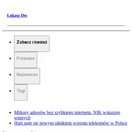
Łukasz Dec
Zobacz również
Polecane
Najnowsze
Tagi
Miliony adresów bez szybkiego internetu. NIK wskazuje
winnych
Hurt staje się nowym silnikiem wzrostu telekomów w Polsce