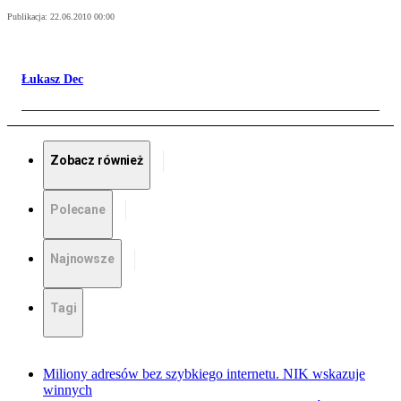
Publikacja:
22.06.2010 00:00
Łukasz Dec
Zobacz również
Polecane
Najnowsze
Tagi
Miliony adresów bez szybkiego internetu. NIK wskazuje
winnych