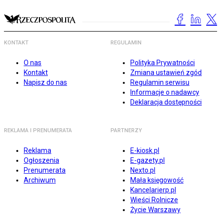
KONTAKT
REGULAMIN
O nas
Polityka Prywatności
Kontakt
Zmiana ustawień zgód
Napisz do nas
Regulamin serwisu
Informacje o nadawcy
Deklaracja dostępności
REKLAMA I PRENUMERATA
PARTNERZY
Reklama
E-kiosk.pl
Ogłoszenia
E-gazety.pl
Prenumerata
Nexto.pl
Archiwum
Mała księgowość
Kancelarierp.pl
Wieści Rolnicze
Życie Warszawy