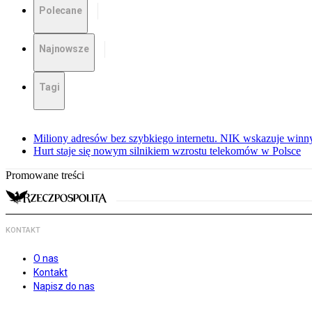
Polecane
Najnowsze
Tagi
Miliony adresów bez szybkiego internetu. NIK wskazuje winn
Hurt staje się nowym silnikiem wzrostu telekomów w Polsce
Promowane treści
KONTAKT
O nas
Kontakt
Napisz do nas