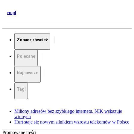
rp.pl
Zobacz również
Polecane
Najnowsze
Tagi
Miliony adresów bez szybkiego internetu. NIK wskazuje
winnych
Hurt staje się nowym silnikiem wzrostu telekomów w Polsce
Promowane treści