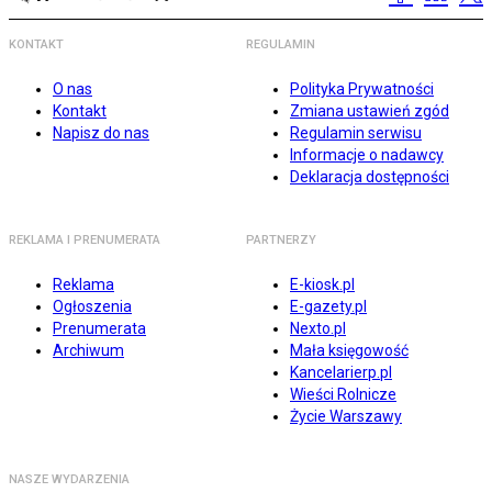
KONTAKT
REGULAMIN
O nas
Polityka Prywatności
Kontakt
Zmiana ustawień zgód
Napisz do nas
Regulamin serwisu
Informacje o nadawcy
Deklaracja dostępności
REKLAMA I PRENUMERATA
PARTNERZY
Reklama
E-kiosk.pl
Ogłoszenia
E-gazety.pl
Prenumerata
Nexto.pl
Archiwum
Mała księgowość
Kancelarierp.pl
Wieści Rolnicze
Życie Warszawy
NASZE WYDARZENIA