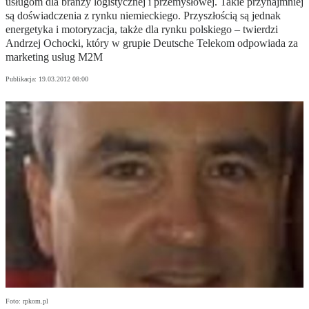
usługom dla branży logistycznej i przemysłowej. Takie przynajmniej
są doświadczenia z rynku niemieckiego. Przyszłością są jednak
energetyka i motoryzacja, także dla rynku polskiego – twierdzi
Andrzej Ochocki, który w grupie Deutsche Telekom odpowiada za
marketing usług M2M
Publikacja:
19.03.2012 08:00
Foto: rpkom.pl