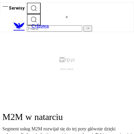
Serwisy
C
yfrowa
M2M w natarciu
Segment usług M2M rozwijał się do tej pory głównie dzięki