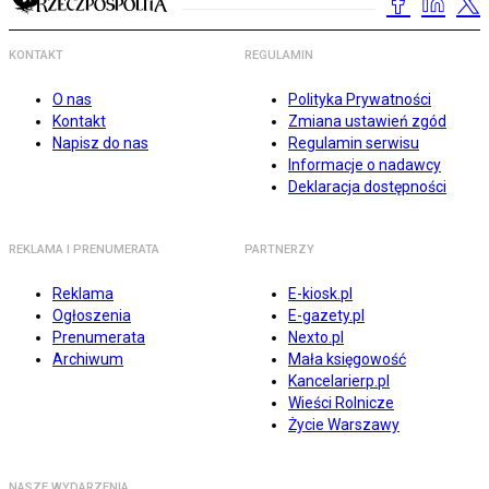
KONTAKT
REGULAMIN
O nas
Polityka Prywatności
Kontakt
Zmiana ustawień zgód
Napisz do nas
Regulamin serwisu
Informacje o nadawcy
Deklaracja dostępności
REKLAMA I PRENUMERATA
PARTNERZY
Reklama
E-kiosk.pl
Ogłoszenia
E-gazety.pl
Prenumerata
Nexto.pl
Archiwum
Mała księgowość
Kancelarierp.pl
Wieści Rolnicze
Życie Warszawy
NASZE WYDARZENIA