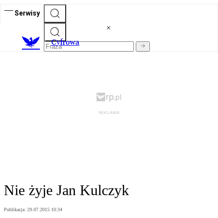
Serwisy
C
yfrowa
Nie żyje Jan Kulczyk
Publikacja:
29.07.2015 10:34