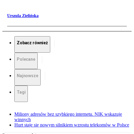
Urszula Zielińska
Zobacz również
Polecane
Najnowsze
Tagi
Miliony adresów bez szybkiego internetu. NIK wskazuje
winnych
Hurt staje się nowym silnikiem wzrostu telekomów w Polsce