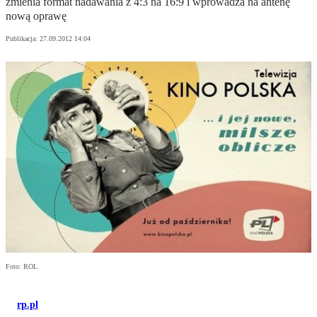
zmienia format nadawania z 4:3 na 16:9 i wprowadza na antenę
nową oprawę
Publikacja:
27.09.2012 14:04
Foto: ROL
rp.pl