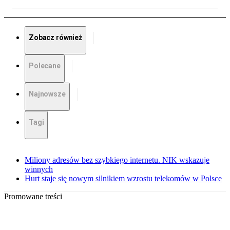
Zobacz również
Polecane
Najnowsze
Tagi
Miliony adresów bez szybkiego internetu. NIK wskazuje
winnych
Hurt staje się nowym silnikiem wzrostu telekomów w Polsce
Promowane treści