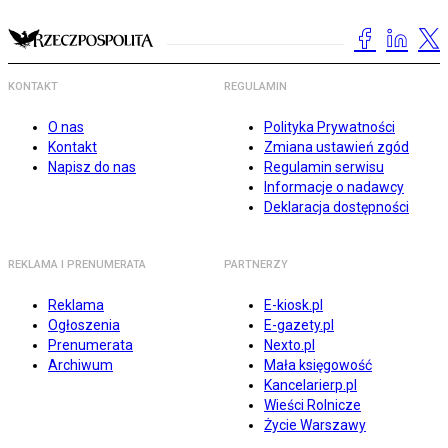
KONTAKT
REGULAMIN
O nas
Polityka Prywatności
Kontakt
Zmiana ustawień zgód
Napisz do nas
Regulamin serwisu
Informacje o nadawcy
Deklaracja dostępności
REKLAMA I PRENUMERATA
PARTNERZY
Reklama
E-kiosk.pl
Ogłoszenia
E-gazety.pl
Prenumerata
Nexto.pl
Archiwum
Mała księgowość
Kancelarierp.pl
Wieści Rolnicze
Życie Warszawy