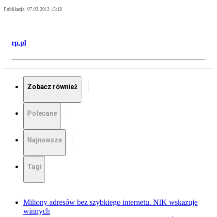
Publikacja:
07.03.2013 15:18
rp.pl
Zobacz również
Polecane
Najnowsze
Tagi
Miliony adresów bez szybkiego internetu. NIK wskazuje
winnych