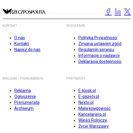
KONTAKT
REGULAMIN
O nas
Polityka Prywatności
Kontakt
Zmiana ustawień zgód
Napisz do nas
Regulamin serwisu
Informacje o nadawcy
Deklaracja dostępności
REKLAMA I PRENUMERATA
PARTNERZY
Reklama
E-kiosk.pl
Ogłoszenia
E-gazety.pl
Prenumerata
Nexto.pl
Archiwum
Mała księgowość
Kancelarierp.pl
Wieści Rolnicze
Życie Warszawy