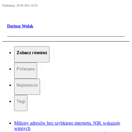
Publikacja:
29.09.2011 16:31
Dariusz Wolak
Zobacz również
Polecane
Najnowsze
Tagi
Miliony adresów bez szybkiego internetu. NIK wskazuje
winnych