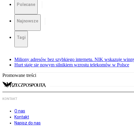
Polecane
Najnowsze
Tagi
Miliony adresów bez szybkiego internetu. NIK wskazuje winn
Hurt staje się nowym silnikiem wzrostu telekomów w Polsce
Promowane treści
KONTAKT
O nas
Kontakt
Napisz do nas