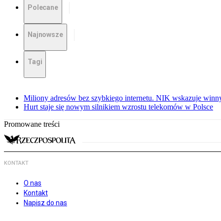
Polecane
Najnowsze
Tagi
Miliony adresów bez szybkiego internetu. NIK wskazuje winn
Hurt staje się nowym silnikiem wzrostu telekomów w Polsce
Promowane treści
KONTAKT
O nas
Kontakt
Napisz do nas