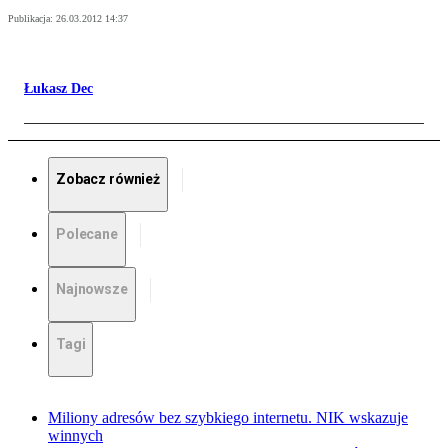
Publikacja:
26.03.2012 14:37
Łukasz Dec
Zobacz również
Polecane
Najnowsze
Tagi
Miliony adresów bez szybkiego internetu. NIK wskazuje
winnych