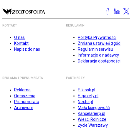
KONTAKT
REGULAMIN
O nas
Polityka Prywatności
Kontakt
Zmiana ustawień zgód
Napisz do nas
Regulamin serwisu
Informacje o nadawcy
Deklaracja dostępności
REKLAMA I PRENUMERATA
PARTNERZY
Reklama
E-kiosk.pl
Ogłoszenia
E-gazety.pl
Prenumerata
Nexto.pl
Archiwum
Mała księgowość
Kancelarierp.pl
Wieści Rolnicze
Życie Warszawy