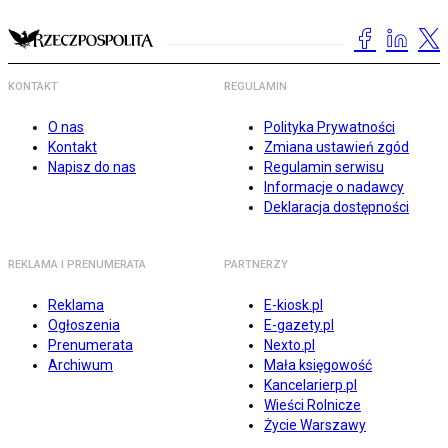
KONTAKT
REGULAMIN
O nas
Polityka Prywatności
Kontakt
Zmiana ustawień zgód
Napisz do nas
Regulamin serwisu
Informacje o nadawcy
Deklaracja dostępności
REKLAMA I PRENUMERATA
PARTNERZY
Reklama
E-kiosk.pl
Ogłoszenia
E-gazety.pl
Prenumerata
Nexto.pl
Archiwum
Mała księgowość
Kancelarierp.pl
Wieści Rolnicze
Życie Warszawy