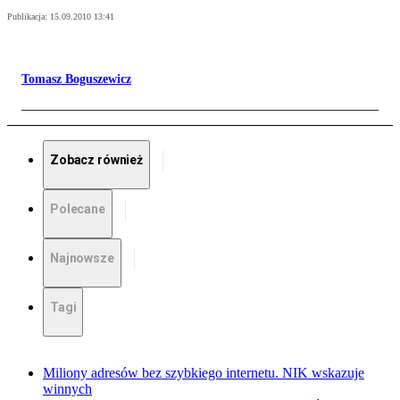
Publikacja:
15.09.2010 13:41
Tomasz Boguszewicz
Zobacz również
Polecane
Najnowsze
Tagi
Miliony adresów bez szybkiego internetu. NIK wskazuje
winnych