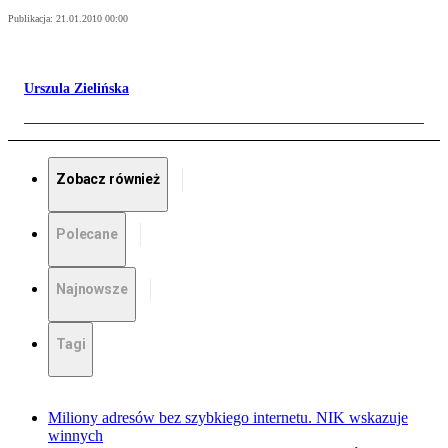
Publikacja:
21.01.2010 00:00
Urszula Zielińska
Zobacz również
Polecane
Najnowsze
Tagi
Miliony adresów bez szybkiego internetu. NIK wskazuje
winnych