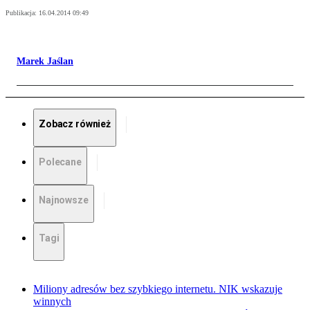
Publikacja:
16.04.2014 09:49
Marek Jaślan
Zobacz również
Polecane
Najnowsze
Tagi
Miliony adresów bez szybkiego internetu. NIK wskazuje
winnych