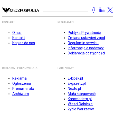
KONTAKT
REGULAMIN
O nas
Polityka Prywatności
Kontakt
Zmiana ustawień zgód
Napisz do nas
Regulamin serwisu
Informacje o nadawcy
Deklaracja dostępności
REKLAMA I PRENUMERATA
PARTNERZY
Reklama
E-kiosk.pl
Ogłoszenia
E-gazety.pl
Prenumerata
Nexto.pl
Archiwum
Mała księgowość
Kancelarierp.pl
Wieści Rolnicze
Życie Warszawy