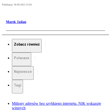
Publikacja:
30.09.2013 15:03
Marek Jaślan
Zobacz również
Polecane
Najnowsze
Tagi
Miliony adresów bez szybkiego internetu. NIK wskazuje
winnych