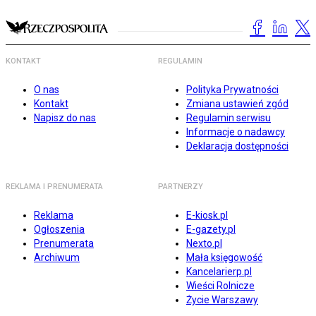
KONTAKT
REGULAMIN
O nas
Polityka Prywatności
Kontakt
Zmiana ustawień zgód
Napisz do nas
Regulamin serwisu
Informacje o nadawcy
Deklaracja dostępności
REKLAMA I PRENUMERATA
PARTNERZY
Reklama
E-kiosk.pl
Ogłoszenia
E-gazety.pl
Prenumerata
Nexto.pl
Archiwum
Mała księgowość
Kancelarierp.pl
Wieści Rolnicze
Życie Warszawy