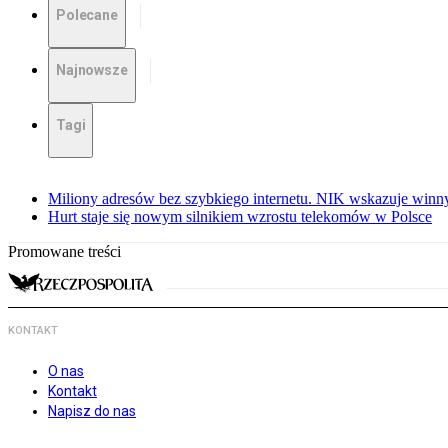
Polecane
Najnowsze
Tagi
Miliony adresów bez szybkiego internetu. NIK wskazuje winn
Hurt staje się nowym silnikiem wzrostu telekomów w Polsce
Promowane treści
KONTAKT
O nas
Kontakt
Napisz do nas