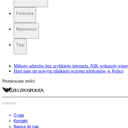
Polecane
Najnowsze
Tagi
Miliony adresów bez szybkiego internetu. NIK wskazuje winn
Hurt staje się nowym silnikiem wzrostu telekomów w Polsce
Promowane treści
KONTAKT
O nas
Kontakt
Napisz do nas