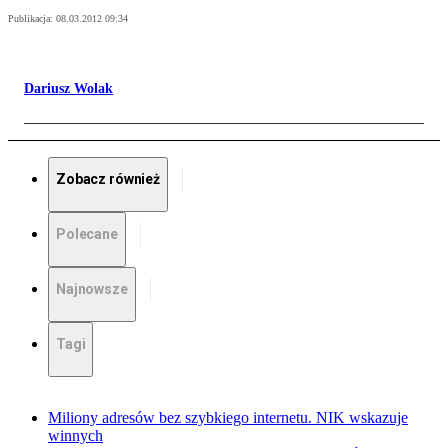
Publikacja:
08.03.2012 09:34
Dariusz Wolak
Zobacz również
Polecane
Najnowsze
Tagi
Miliony adresów bez szybkiego internetu. NIK wskazuje
winnych