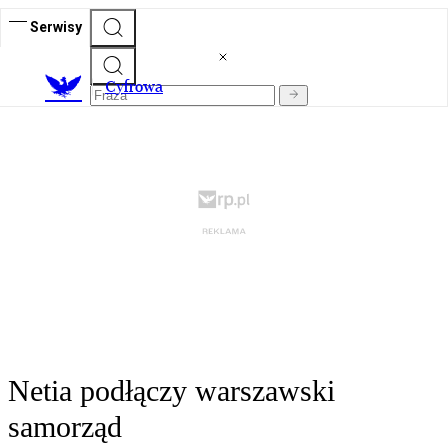
Serwisy
C
yfrowa
Netia podłączy warszawski
samorząd