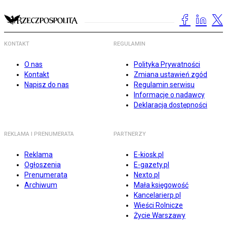
KONTAKT
REGULAMIN
O nas
Polityka Prywatności
Kontakt
Zmiana ustawień zgód
Napisz do nas
Regulamin serwisu
Informacje o nadawcy
Deklaracja dostępności
REKLAMA I PRENUMERATA
PARTNERZY
Reklama
E-kiosk.pl
Ogłoszenia
E-gazety.pl
Prenumerata
Nexto.pl
Archiwum
Mała księgowość
Kancelarierp.pl
Wieści Rolnicze
Życie Warszawy