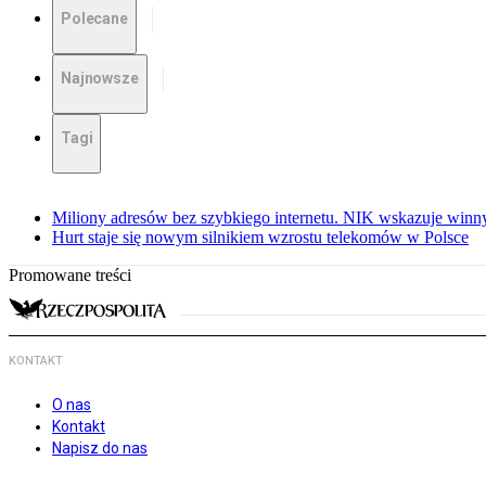
Polecane
Najnowsze
Tagi
Miliony adresów bez szybkiego internetu. NIK wskazuje winn
Hurt staje się nowym silnikiem wzrostu telekomów w Polsce
Promowane treści
KONTAKT
O nas
Kontakt
Napisz do nas