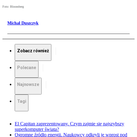
Foto: Bloomberg
Michał Duszczyk
Zobacz również
Polecane
Najnowsze
Tagi
El Capitan zaprezentowany. Czym zajmie się najszybszy
superkomputer świata?
Ogromne źródło energii. Naukowcy odkryli je wprost pod