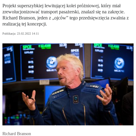
Projekt superszybkiej lewitującej kolei próżniowej, który miał
zrewolucjonizować transport pasażerski, znalazł się na zakręcie.
Richard Branson, jeden z „ojców” tego przedsięwzięcia zwalnia z
realizacją tej koncepcji.
Publikacja:
23.02.2022 14:11
Richard Branson