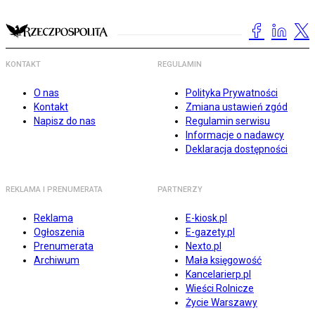
KONTAKT
REGULAMIN
O nas
Polityka Prywatności
Kontakt
Zmiana ustawień zgód
Napisz do nas
Regulamin serwisu
Informacje o nadawcy
Deklaracja dostępności
REKLAMA I PRENUMERATA
PARTNERZY
Reklama
E-kiosk.pl
Ogłoszenia
E-gazety.pl
Prenumerata
Nexto.pl
Archiwum
Mała księgowość
Kancelarierp.pl
Wieści Rolnicze
Życie Warszawy