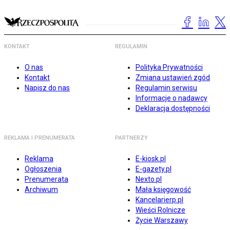
KONTAKT
REGULAMIN
O nas
Polityka Prywatności
Kontakt
Zmiana ustawień zgód
Napisz do nas
Regulamin serwisu
Informacje o nadawcy
Deklaracja dostępności
REKLAMA I PRENUMERATA
PARTNERZY
Reklama
E-kiosk.pl
Ogłoszenia
E-gazety.pl
Prenumerata
Nexto.pl
Archiwum
Mała księgowość
Kancelarierp.pl
Wieści Rolnicze
Życie Warszawy