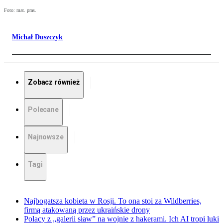
Foto: mat. pras.
Michał Duszczyk
Zobacz również
Polecane
Najnowsze
Tagi
Najbogatsza kobieta w Rosji. To ona stoi za Wildberries,
firmą atakowaną przez ukraińskie drony
Polacy z „galerii sław” na wojnie z hakerami. Ich AI tropi luki