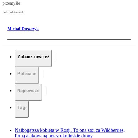
przemyśle
Foto: adobestock
Michał Duszczyk
Zobacz również
Polecane
Najnowsze
Tagi
Najbogatsza kobieta w Rosji. To ona stoi za Wildberries,
firmą atakowaną przez ukraińskie drony