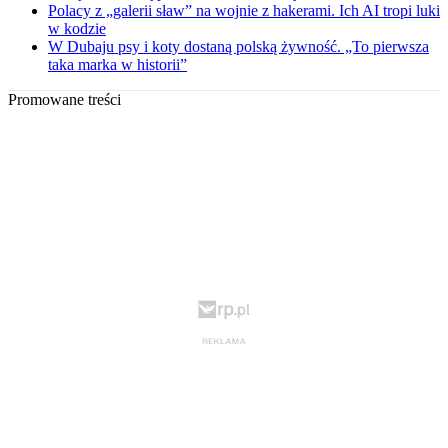
Polacy z „galerii sław” na wojnie z hakerami. Ich AI tropi luki
w kodzie
W Dubaju psy i koty dostaną polską żywność. „To pierwsza
taka marka w historii”
Promowane treści