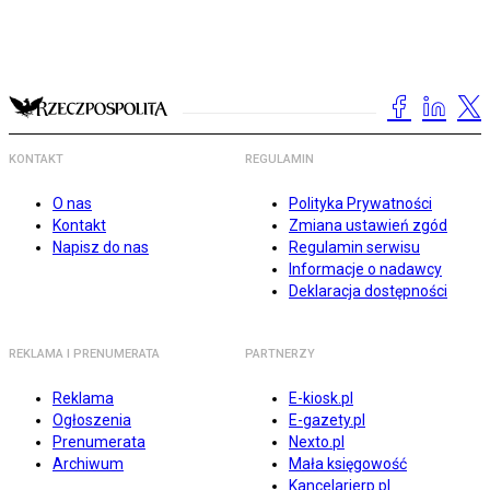
KONTAKT
REGULAMIN
O nas
Polityka Prywatności
Kontakt
Zmiana ustawień zgód
Napisz do nas
Regulamin serwisu
Informacje o nadawcy
Deklaracja dostępności
REKLAMA I PRENUMERATA
PARTNERZY
Reklama
E-kiosk.pl
Ogłoszenia
E-gazety.pl
Prenumerata
Nexto.pl
Archiwum
Mała księgowość
Kancelarierp.pl